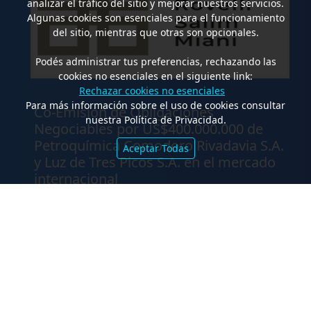
analizar el tráfico del sitio y mejorar nuestros servicios.
Algunas cookies son esenciales para el funcionamiento
del sitio, mientras que otras son opcionales.
Podés administrar tus preferencias, rechazando las
cookies no esenciales en el siguiente link:
Rechazar cookies no esenciales
.
Para más información sobre el uso de cookies consultar
Co-Emisión de Obligaciones
nuestra Política de Privacidad.
Negociables por US$400.000.000 de
Petroquímica Comodoro Rivadavia S.A.
Aceptar Todas
y Luz de Tres Picos S.A. en el mercado
internacional