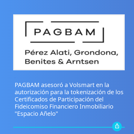
.
PAGBAM asesoró a Volsmart en la
autorización para la tokenización de los
Certificados de Participación del
Fideicomiso Financiero Inmobiliario
"Espacio Añelo"