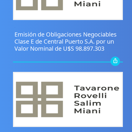
.
Emisión de Obligaciones Negociables
Clase E de Central Puerto S.A. por un
Valor Nominal de U$S 98.897.303