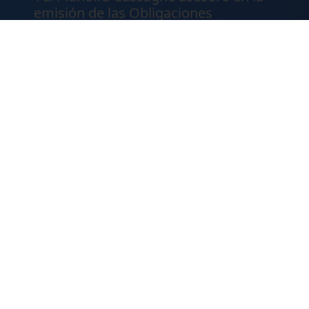
emisión de las Obligaciones
Negociables Serie I de Yacopini Süd
FALLOS
Amparo por mora. Devolución
Impuesto País. Demora excesiva.