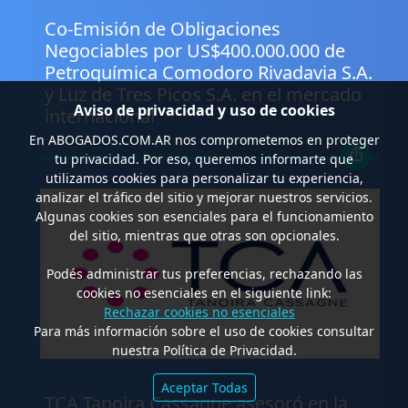
.
Co-Emisión de Obligaciones
Negociables por US$400.000.000 de
Petroquímica Comodoro Rivadavia S.A.
y Luz de Tres Picos S.A. en el mercado
Aviso de privacidad y uso de cookies
internacional
En
ABOGADOS.COM.AR
nos comprometemos en proteger
tu privacidad. Por eso, queremos informarte que
utilizamos cookies para personalizar tu experiencia,
analizar el tráfico del sitio y mejorar nuestros servicios.
Algunas cookies son esenciales para el funcionamiento
del sitio, mientras que otras son opcionales.
Podés administrar tus preferencias, rechazando las
cookies no esenciales en el siguiente link:
Rechazar cookies no esenciales
Para más información sobre el uso de cookies consultar
nuestra Política de Privacidad.
.
Aceptar Todas
TCA Tanoira Cassagne asesoró en la