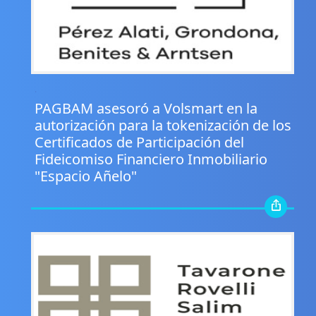
.
PAGBAM asesoró a Volsmart en la
autorización para la tokenización de los
Certificados de Participación del
Fideicomiso Financiero Inmobiliario
"Espacio Añelo"