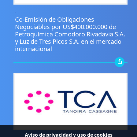
.
Co-Emisión de Obligaciones
Negociables por US$400.000.000 de
Petroquímica Comodoro Rivadavia S.A.
y Luz de Tres Picos S.A. en el mercado
internacional
Aviso de privacidad y uso de cookies
.