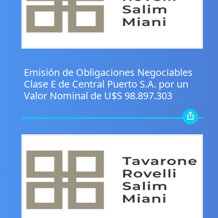
.
Emisión de Obligaciones Negociables
Clase E de Central Puerto S.A. por un
Valor Nominal de U$S 98.897.303