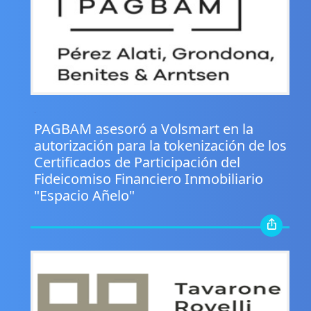
.
PAGBAM asesoró a Volsmart en la
autorización para la tokenización de los
Certificados de Participación del
Fideicomiso Financiero Inmobiliario
"Espacio Añelo"