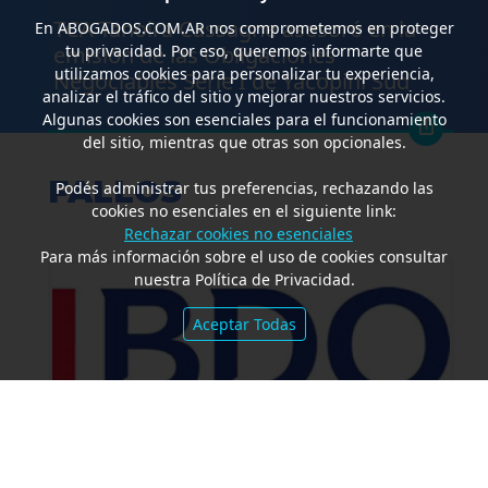
TCA Tanoira Cassagne asesoró en la
En
ABOGADOS.COM.AR
nos comprometemos en proteger
emisión de las Obligaciones
tu privacidad. Por eso, queremos informarte que
utilizamos cookies para personalizar tu experiencia,
Negociables Serie I de Yacopini Süd
analizar el tráfico del sitio y mejorar nuestros servicios.
Algunas cookies son esenciales para el funcionamiento
del sitio, mientras que otras son opcionales.
FALLOS
Podés administrar tus preferencias, rechazando las
cookies no esenciales en el siguiente link:
Rechazar cookies no esenciales
Para más información sobre el uso de cookies consultar
nuestra Política de Privacidad.
Aceptar Todas