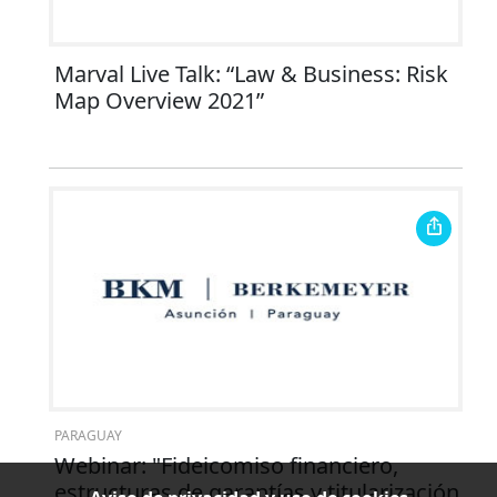
Marval Live Talk: “Law & Business: Risk
Map Overview 2021”
PARAGUAY
Webinar: "Fideicomiso financiero,
estructuras de garantías y titularización