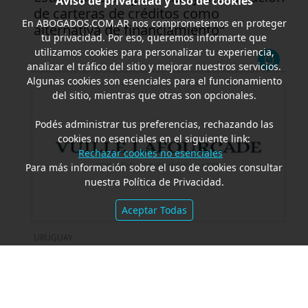
Aviso de privacidad y uso de cookies
de carteras de créditos como
En
ABOGADOS.COM.AR
nos comprometemos en proteger
alternativa de financiamiento"
tu privacidad. Por eso, queremos informarte que
utilizamos cookies para personalizar tu experiencia,
analizar el tráfico del sitio y mejorar nuestros servicios.
Algunas cookies son esenciales para el funcionamiento
del sitio, mientras que otras son opcionales.
Podés administrar tus preferencias, rechazando las
cookies no esenciales en el siguiente link:
Rechazar cookies no esenciales
Para más información sobre el uso de cookies consultar
nuestra Política de Privacidad.
Aceptar Todas
URUGUAY
Conferencia Online: "LATAM. Radicá tu
empresa en Uruguay"