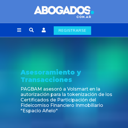
REGISTRARSE
esoramiento y
No
ansacciones
Fin 
lab
BAM asesoró a Volsmart en la
rización para la tokenización de los
ificados de Participación del
eicomiso Financiero Inmobiliario
pacio Añelo"