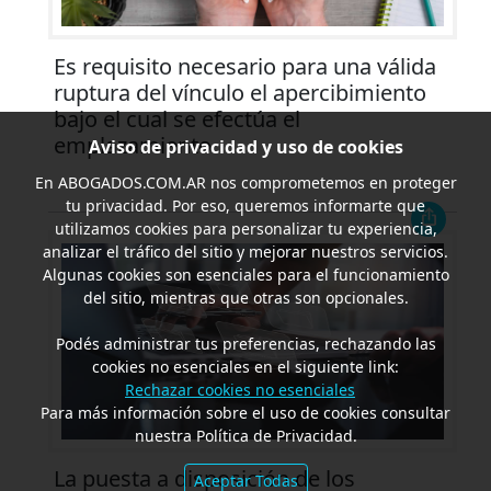
Es requisito necesario para una válida
ruptura del vínculo el apercibimiento
bajo el cual se efectúa el
emplazamiento
Aviso de privacidad y uso de cookies
En
ABOGADOS.COM.AR
nos comprometemos en proteger
tu privacidad. Por eso, queremos informarte que
utilizamos cookies para personalizar tu experiencia,
analizar el tráfico del sitio y mejorar nuestros servicios.
Algunas cookies son esenciales para el funcionamiento
del sitio, mientras que otras son opcionales.
Podés administrar tus preferencias, rechazando las
cookies no esenciales en el siguiente link:
Rechazar cookies no esenciales
Para más información sobre el uso de cookies consultar
nuestra Política de Privacidad.
La puesta a disposición de los
Aceptar Todas