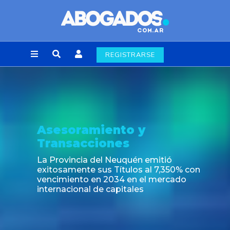
REGISTRARSE
soramiento y
Not
nsacciones
Nuevas
alime
ovincia del Neuquén emitió
697/2
samente sus Títulos al 7,350% con
miento en 2034 en el mercado
acional de capitales