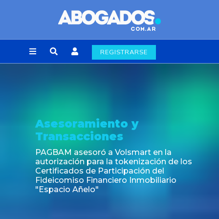
REGISTRARSE
nto y
Noticia
es
Fin de la obligació
laborales en la Ci
 Volsmart en la
la tokenización de los
ticipación del
iero Inmobiliario