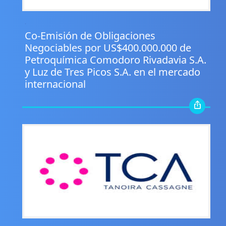
.
Co-Emisión de Obligaciones
Negociables por US$400.000.000 de
Petroquímica Comodoro Rivadavia S.A.
y Luz de Tres Picos S.A. en el mercado
internacional