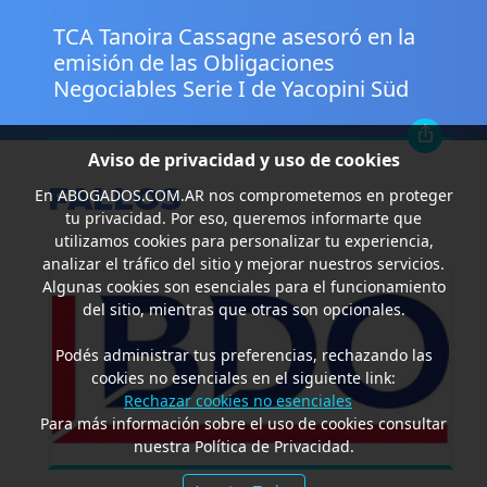
.
TCA Tanoira Cassagne asesoró en la
emisión de las Obligaciones
Negociables Serie I de Yacopini Süd
Aviso de privacidad y uso de cookies
FALLOS
En
ABOGADOS.COM.AR
nos comprometemos en proteger
tu privacidad. Por eso, queremos informarte que
utilizamos cookies para personalizar tu experiencia,
analizar el tráfico del sitio y mejorar nuestros servicios.
Algunas cookies son esenciales para el funcionamiento
del sitio, mientras que otras son opcionales.
Podés administrar tus preferencias, rechazando las
cookies no esenciales en el siguiente link:
Rechazar cookies no esenciales
Para más información sobre el uso de cookies consultar
nuestra Política de Privacidad.