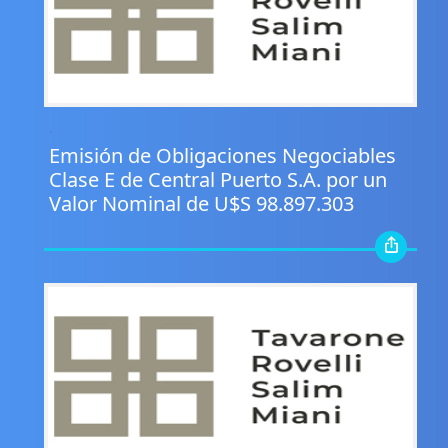
.
Emisión de Obligaciones Negociables
Clase E de Central Puerto S.A. por un
Valor Nominal de U$S 98.897.303