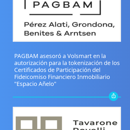
.
PAGBAM asesoró a Volsmart en la
autorización para la tokenización de los
Certificados de Participación del
Fideicomiso Financiero Inmobiliario
"Espacio Añelo"