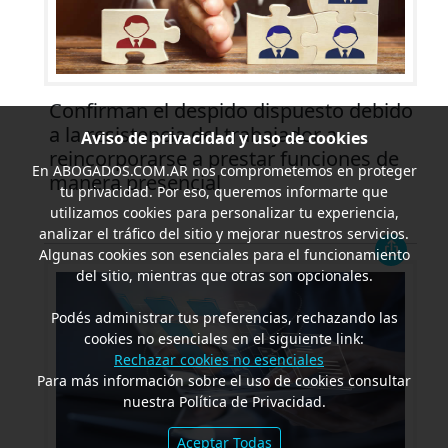
Confirman el despido dispuesto debido
a la resistencia del trabajador a
Aviso de privacidad y uso de cookies
reincorporarse a prestar funciones de
En
ABOGADOS.COM.AR
nos comprometemos en proteger
manera presencial
tu privacidad. Por eso, queremos informarte que
utilizamos cookies para personalizar tu experiencia,
analizar el tráfico del sitio y mejorar nuestros servicios.
Algunas cookies son esenciales para el funcionamiento
del sitio, mientras que otras son opcionales.
Podés administrar tus preferencias, rechazando las
cookies no esenciales en el siguiente link:
Rechazar cookies no esenciales
Para más información sobre el uso de cookies consultar
nuestra Política de Privacidad.
Aceptar Todas