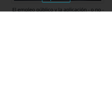
El empleo público y la aplicación - o no -
del caso "Ramos"
Discrepancias entre los criterios
médicos referidos a la capacidad o
incapacidad presentada por el
trabajador