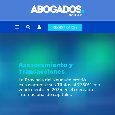
REGISTRARSE
sesoramiento y
N
ransacciones
N
a
a Provincia del Neuquén emitió
6
xitosamente sus Títulos al 7,350% con
encimiento en 2034 en el mercado
nternacional de capitales