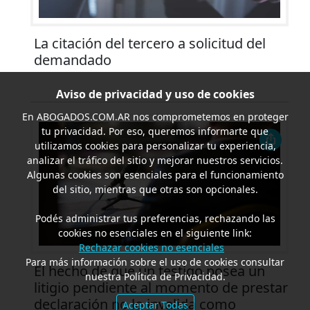
La citación del tercero a solicitud del
demandado
Aviso de privacidad y uso de cookies
En
ABOGADOS.COM.AR
nos comprometemos en proteger
tu privacidad. Por eso, queremos informarte que
utilizamos cookies para personalizar tu experiencia,
analizar el tráfico del sitio y mejorar nuestros servicios.
Algunas cookies son esenciales para el funcionamiento
del sitio, mientras que otras son opcionales.
Podés administrar tus preferencias, rechazando las
cookies no esenciales en el siguiente link:
Rechazar cookies no esenciales
Para más información sobre el uso de cookies consultar
El hecho de que un testigo posea un
nuestra Política de Privacidad.
litigio pendiente al momento de prestar
declaración no lo invalida como
Aceptar Todas