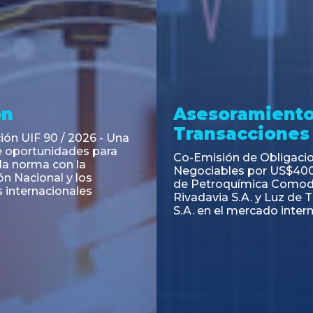
ramiento y
Asesoramiento
acciones
Transacciones
 Obligaciones
PAGBAM asesoró a Volsm
s Clase E de Central
autorización para la tok
. por un Valor Nominal
de los Certificados de Pa
897.303
del Fideicomiso Financie
Inmobiliario "Espacio Añ