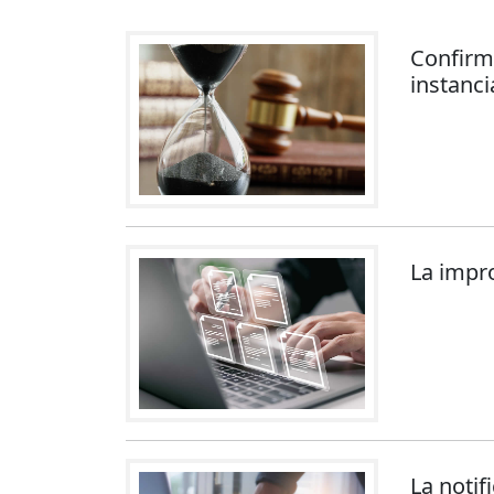
Confirm
instanci
La impro
La notif