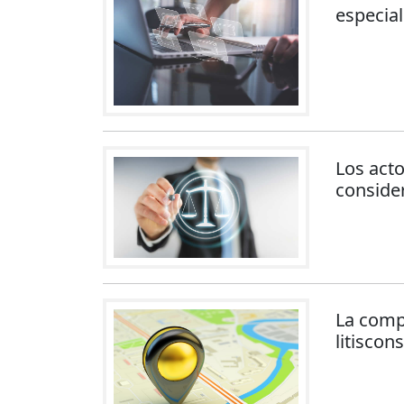
especial
Los acto
conside
La compe
litiscon