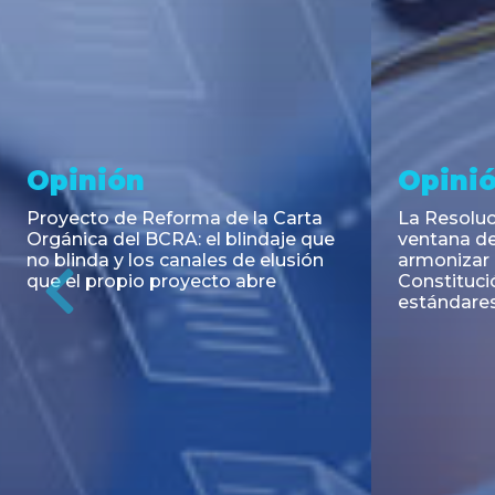
Noticia
Aseso
Trans
RESOLUCIÓN 271/2026 de la
SECRETARIA DE COORDINACIÓN
Emisión de
DE PRODUCCIÓN: Actualización y
Negociable
unificación de las advertencias
Puerto S.A
obligatorias en la publicidad de
Previous
de U$S 98.
juegos y apuestas en...