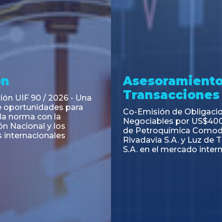
ramiento y
Asesoramiento
acciones
Transacciones
 Obligaciones
PAGBAM asesoró a Volsm
s Clase E de Central
autorización para la tok
. por un Valor Nominal
de los Certificados de Pa
897.303
del Fideicomiso Financie
Inmobiliario "Espacio Añ