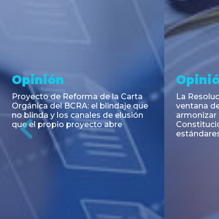
Noticia
Aseso
Trans
RESOLUCIÓN 271/2026 de la
SECRETARIA DE COORDINACIÓN
Emisión de
DE PRODUCCIÓN: Actualización y
Negociable
unificación de las advertencias
Puerto S.A
obligatorias en la publicidad de
Previous
de U$S 98.
juegos y apuestas en...