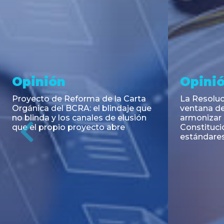
Noticia
Aseso
Trans
RESOLUCIÓN 271/2026 de la
SECRETARIA DE COORDINACIÓN
Emisión de
DE PRODUCCIÓN: Actualización y
Negociable
unificación de las advertencias
Puerto S.A
obligatorias en la publicidad de
Previous
de U$S 98.
juegos y apuestas en...