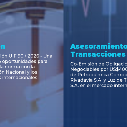
ramiento y
Asesoramiento
acciones
Transacciones
 Obligaciones
PAGBAM asesoró a Volsm
s Clase E de Central
autorización para la tok
. por un Valor Nominal
de los Certificados de Pa
897.303
del Fideicomiso Financie
Inmobiliario "Espacio Añ