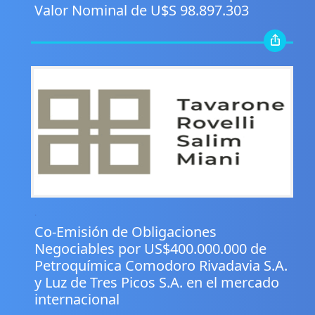
Valor Nominal de U$S 98.897.303
.
Co-Emisión de Obligaciones
Negociables por US$400.000.000 de
Petroquímica Comodoro Rivadavia S.A.
y Luz de Tres Picos S.A. en el mercado
internacional