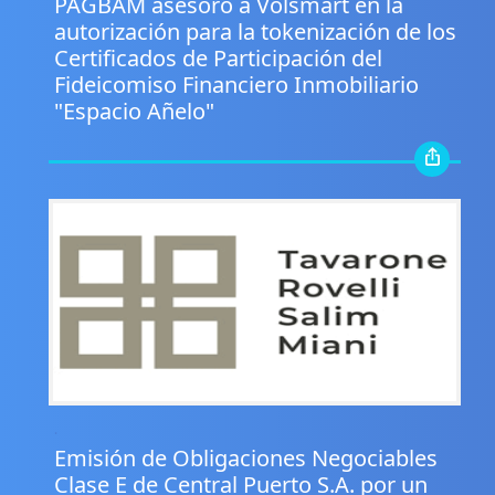
PAGBAM asesoró a Volsmart en la
autorización para la tokenización de los
Certificados de Participación del
Fideicomiso Financiero Inmobiliario
"Espacio Añelo"
.
Emisión de Obligaciones Negociables
Clase E de Central Puerto S.A. por un