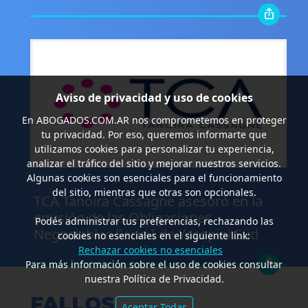
Aviso de privacidad y uso de cookies
En
ABOGADOS.COM.AR
nos comprometemos en proteger
tu privacidad. Por eso, queremos informarte que
utilizamos cookies para personalizar tu experiencia,
analizar el tráfico del sitio y mejorar nuestros servicios.
Algunas cookies son esenciales para el funcionamiento
.
del sitio, mientras que otras son opcionales.
TCA Tanoira Cassagne asesoró en la
emisión de las Obligaciones
Podés administrar tus preferencias, rechazando las
Negociables Serie I de Yacopini Süd
cookies no esenciales en el siguiente link:
Rechazar cookies no esenciales
Para más información sobre el uso de cookies consultar
nuestra Política de Privacidad.
FALLOS
Aceptar Todas