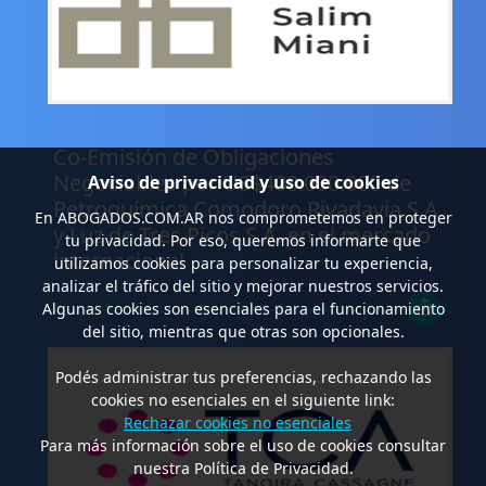
.
Co-Emisión de Obligaciones
Negociables por US$400.000.000 de
Aviso de privacidad y uso de cookies
Petroquímica Comodoro Rivadavia S.A.
En
ABOGADOS.COM.AR
nos comprometemos en proteger
y Luz de Tres Picos S.A. en el mercado
tu privacidad. Por eso, queremos informarte que
internacional
utilizamos cookies para personalizar tu experiencia,
analizar el tráfico del sitio y mejorar nuestros servicios.
Algunas cookies son esenciales para el funcionamiento
del sitio, mientras que otras son opcionales.
Podés administrar tus preferencias, rechazando las
cookies no esenciales en el siguiente link:
Rechazar cookies no esenciales
Para más información sobre el uso de cookies consultar
nuestra Política de Privacidad.