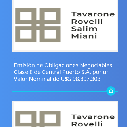
.
Emisión de Obligaciones Negociables
Clase E de Central Puerto S.A. por un
Valor Nominal de U$S 98.897.303