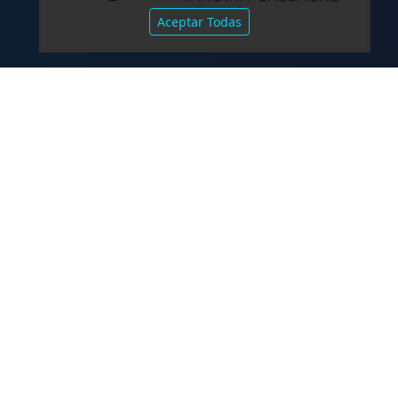
Aceptar Todas
.
TCA Tanoira Cassagne asesoró en la
emisión de las Obligaciones
Negociables Serie I de Yacopini Süd
FALLOS