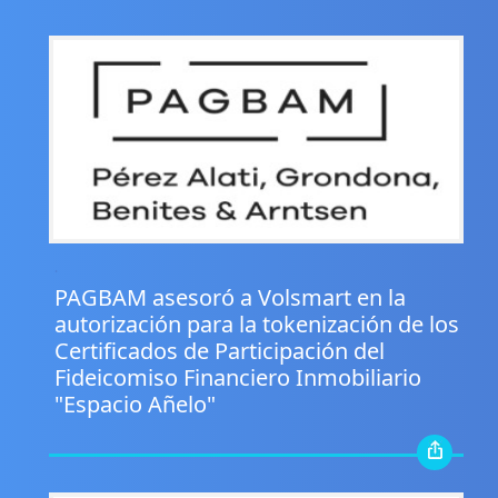
.
PAGBAM asesoró a Volsmart en la
autorización para la tokenización de los
Certificados de Participación del
Fideicomiso Financiero Inmobiliario
"Espacio Añelo"