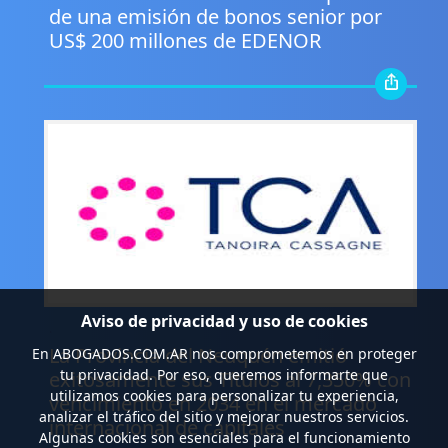
de una emisión de bonos senior por
US$ 200 millones de EDENOR
Aviso de privacidad y uso de cookies
.
La Provincia del Neuquén emitió
En
ABOGADOS.COM.AR
nos comprometemos en proteger
tu privacidad. Por eso, queremos informarte que
exitosamente sus Títulos al 7,350% con
utilizamos cookies para personalizar tu experiencia,
vencimiento en 2034 en el mercado
analizar el tráfico del sitio y mejorar nuestros servicios.
internacional de capitales
Algunas cookies son esenciales para el funcionamiento