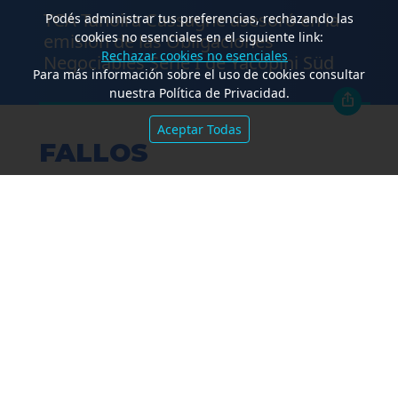
TCA Tanoira Cassagne asesoró en la
Podés administrar tus preferencias, rechazando las
cookies no esenciales en el siguiente link:
emisión de las Obligaciones
Rechazar cookies no esenciales
Negociables Serie I de Yacopini Süd
Para más información sobre el uso de cookies consultar
nuestra Política de Privacidad.
Aceptar Todas
FALLOS
Amparo por mora. Devolución