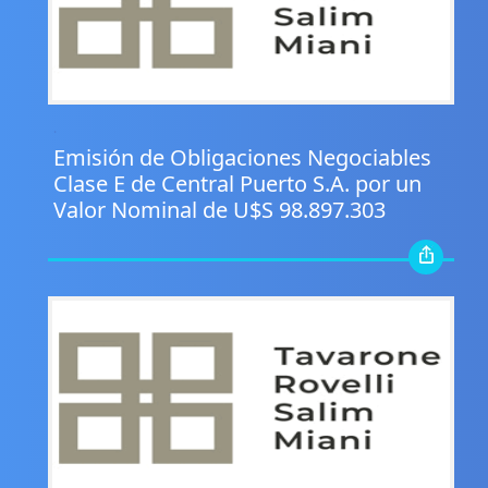
.
Emisión de Obligaciones Negociables
Clase E de Central Puerto S.A. por un
Valor Nominal de U$S 98.897.303