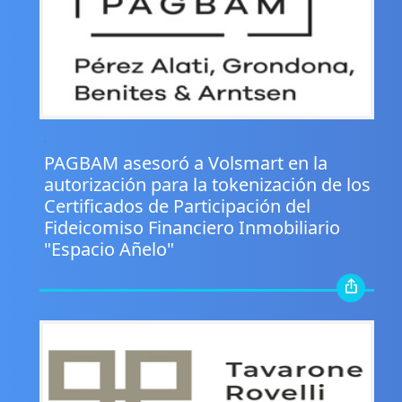
.
PAGBAM asesoró a Volsmart en la
autorización para la tokenización de los
Certificados de Participación del
Fideicomiso Financiero Inmobiliario
"Espacio Añelo"