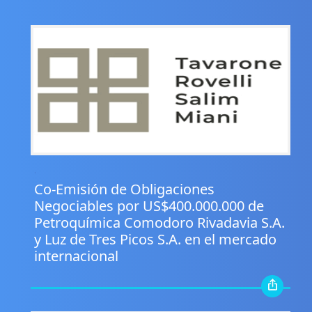
.
Co-Emisión de Obligaciones
Negociables por US$400.000.000 de
Petroquímica Comodoro Rivadavia S.A.
y Luz de Tres Picos S.A. en el mercado
internacional