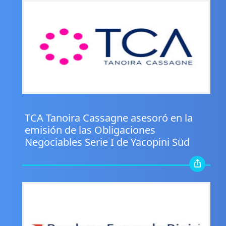
.
TCA Tanoira Cassagne asesoró en la
emisión de las Obligaciones
Negociables Serie I de Yacopini Süd