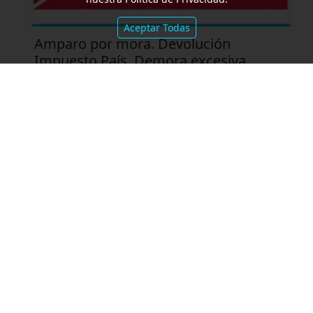
Aceptar Todas
Amparo por mora. Devolución
Impuesto País. Demora excesiva.
SALA II, 23/6/2026 “ITAL ROVEN SA
c/ENACOM-Resolución”