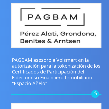
.
PAGBAM asesoró a Volsmart en la
autorización para la tokenización de los
Certificados de Participación del
Fideicomiso Financiero Inmobiliario
"Espacio Añelo"