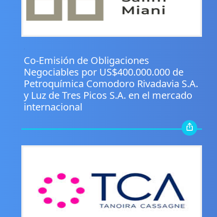
.
Co-Emisión de Obligaciones
Negociables por US$400.000.000 de
Petroquímica Comodoro Rivadavia S.A.
y Luz de Tres Picos S.A. en el mercado
internacional