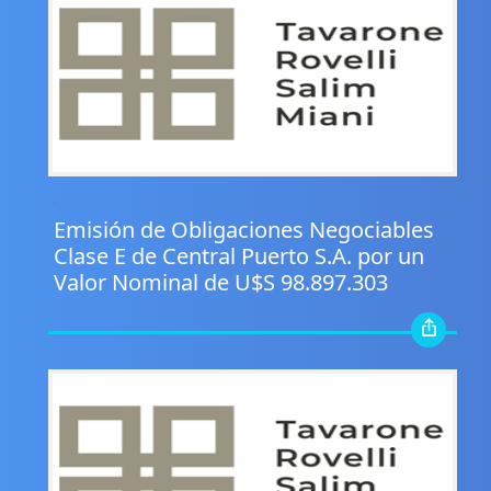
.
Emisión de Obligaciones Negociables
Clase E de Central Puerto S.A. por un
Valor Nominal de U$S 98.897.303