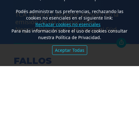
.
Podés administrar tus preferencias, rechazando las
TCA Tanoira Cassagne asesoró en la
cookies no esenciales en el siguiente link:
emisión de las Obligaciones
Rechazar cookies no esenciales
Negociables Serie I de Yacopini Süd
Para más información sobre el uso de cookies consultar
nuestra Política de Privacidad.
Aceptar Todas
FALLOS