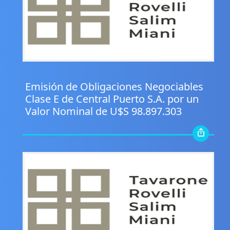
.
Emisión de Obligaciones Negociables
Clase E de Central Puerto S.A. por un
Valor Nominal de U$S 98.897.303