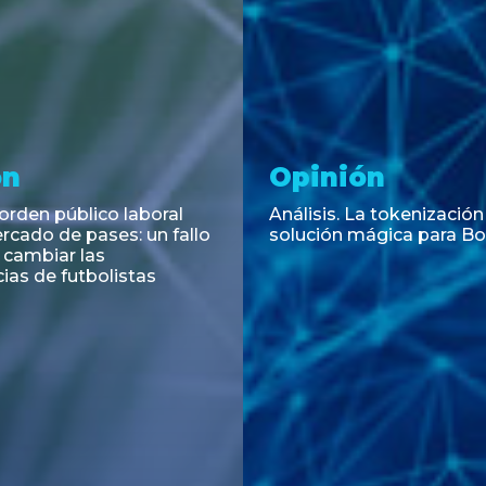
ramiento y
Asesoramiento
acciones
Transacciones
hance asesora la
La Provincia del Neuqué
 de una emisión de
exitosamente sus Títulos
or por US$ 200 millones
con vencimiento en 2034
R
mercado internacional d