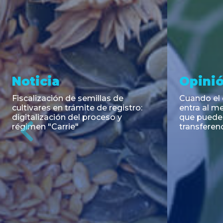
Asesoramiento y
Aseso
Transacciones
Trans
PAGBAM asesoró a Cencosud S.A.
Clifford C
y a los agentes colocadores en la
reapertura
emisión del Fideicomiso Financiero
bonos seni
Previous
Cencosud Serie LIX bajo el régimen
de EDENO
de autorización automática para
em...