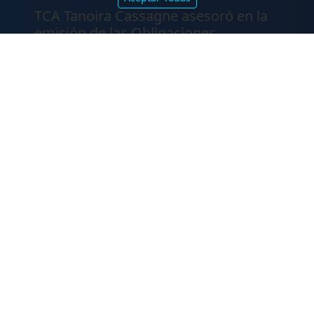
TCA Tanoira Cassagne asesoró en la
emisión de las Obligaciones
Negociables Serie I de Yacopini Süd
FALLOS
Amparo por mora. Devolución