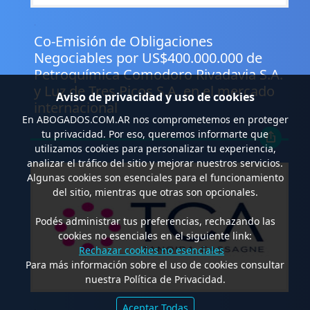
.
Co-Emisión de Obligaciones
Negociables por US$400.000.000 de
Petroquímica Comodoro Rivadavia S.A.
y Luz de Tres Picos S.A. en el mercado
Aviso de privacidad y uso de cookies
internacional
En
ABOGADOS.COM.AR
nos comprometemos en proteger
tu privacidad. Por eso, queremos informarte que
utilizamos cookies para personalizar tu experiencia,
analizar el tráfico del sitio y mejorar nuestros servicios.
Algunas cookies son esenciales para el funcionamiento
del sitio, mientras que otras son opcionales.
Podés administrar tus preferencias, rechazando las
cookies no esenciales en el siguiente link:
Rechazar cookies no esenciales
Para más información sobre el uso de cookies consultar
nuestra Política de Privacidad.
Aceptar Todas
.