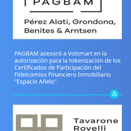
.
PAGBAM asesoró a Volsmart en la
autorización para la tokenización de los
Certificados de Participación del
Fideicomiso Financiero Inmobiliario
"Espacio Añelo"