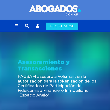
REGISTRARSE
oramiento y
Notic
sacciones
Fin de la
laborale
asesoró a Volsmart en la
ción para la tokenización de los
ados de Participación del
iso Financiero Inmobiliario
o Añelo"