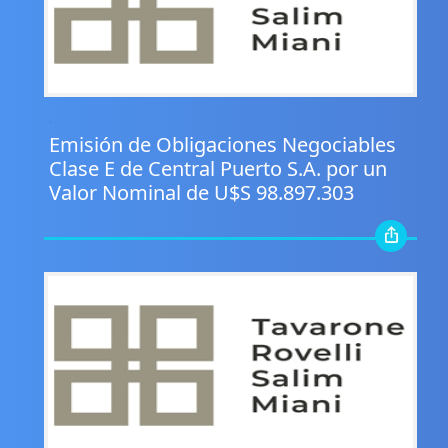
.
Emisión de Obligaciones Negociables
Clase E de Central Puerto S.A. por un
Valor Nominal de U$S 98.897.303