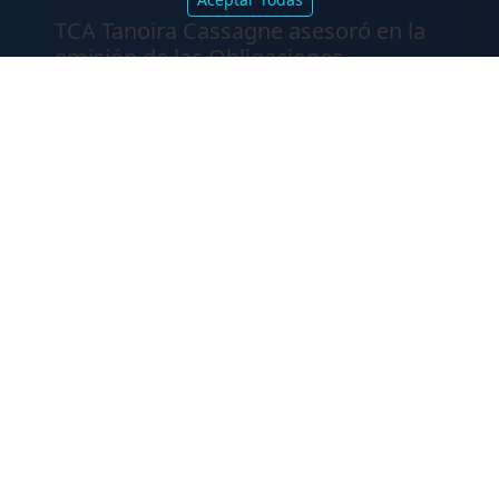
.
TCA Tanoira Cassagne asesoró en la
emisión de las Obligaciones
Negociables Serie I de Yacopini Süd
FALLOS