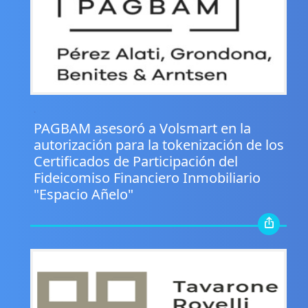
.
PAGBAM asesoró a Volsmart en la
autorización para la tokenización de los
Certificados de Participación del
Fideicomiso Financiero Inmobiliario
"Espacio Añelo"