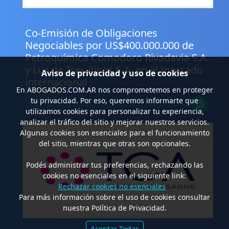
.
Co-Emisión de Obligaciones
Negociables por US$400.000.000 de
Petroquímica Comodoro Rivadavia S.A.
y Luz de Tres Picos S.A. en el mercado
Aviso de privacidad y uso de cookies
internacional
En
ABOGADOS.COM.AR
nos comprometemos en proteger
tu privacidad. Por eso, queremos informarte que
utilizamos cookies para personalizar tu experiencia,
analizar el tráfico del sitio y mejorar nuestros servicios.
Algunas cookies son esenciales para el funcionamiento
del sitio, mientras que otras son opcionales.
Podés administrar tus preferencias, rechazando las
cookies no esenciales en el siguiente link:
Rechazar cookies no esenciales
Para más información sobre el uso de cookies consultar
nuestra Política de Privacidad.
Aceptar Todas