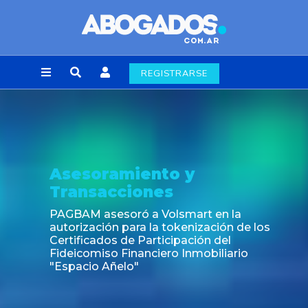
REGISTRARSE
soramiento y
Not
nsacciones
Fin de
labora
M asesoró a Volsmart en la
zación para la tokenización de los
icados de Participación del
omiso Financiero Inmobiliario
cio Añelo"