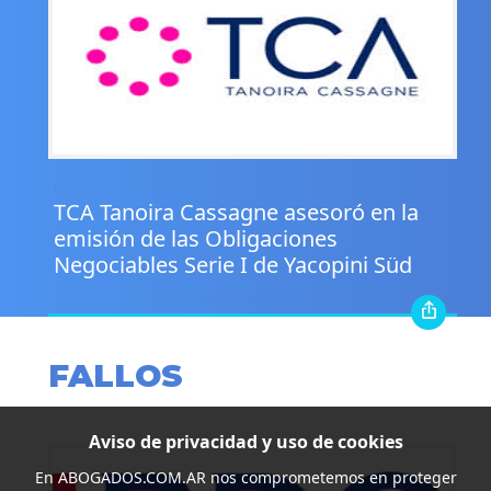
.
TCA Tanoira Cassagne asesoró en la
emisión de las Obligaciones
Negociables Serie I de Yacopini Süd
FALLOS
Aviso de privacidad y uso de cookies
En
ABOGADOS.COM.AR
nos comprometemos en proteger