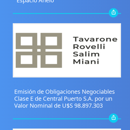
"Espacio Añelo"
.
Emisión de Obligaciones Negociables
Clase E de Central Puerto S.A. por un
Valor Nominal de U$S 98.897.303