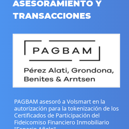
ASESORAMIENTO Y
TRANSACCIONES
.
PAGBAM asesoró a Volsmart en la
autorización para la tokenización de los
Certificados de Participación del
Fideicomiso Financiero Inmobiliario