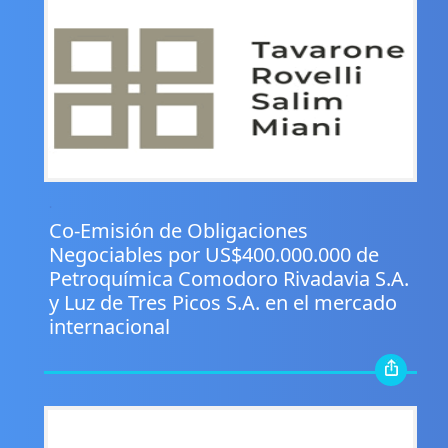
.
Co-Emisión de Obligaciones
Negociables por US$400.000.000 de
Petroquímica Comodoro Rivadavia S.A.
y Luz de Tres Picos S.A. en el mercado
internacional