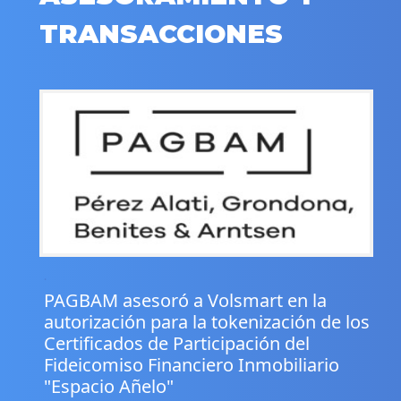
TRANSACCIONES
.
PAGBAM asesoró a Volsmart en la
autorización para la tokenización de los
Certificados de Participación del
Fideicomiso Financiero Inmobiliario
"Espacio Añelo"