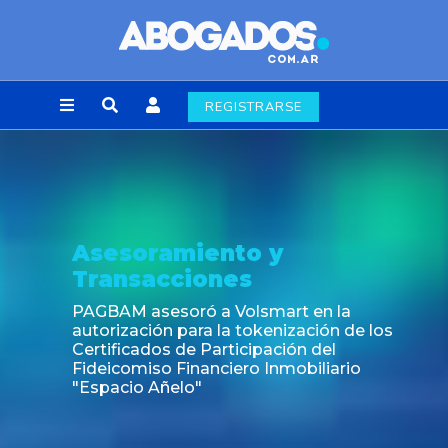
REGISTRARSE
ento y
Noticia
ones
Fin de la obligac
laborales en la
 a Volsmart en la
a la tokenización de los
Participación del
anciero Inmobiliario