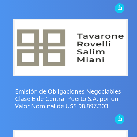
.
Emisión de Obligaciones Negociables
Clase E de Central Puerto S.A. por un
Valor Nominal de U$S 98.897.303