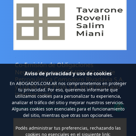
.
Co-Emisión de Obligaciones
Negociables por US$400.000.000 de
Aviso de privacidad y uso de cookies
Petroquímica Comodoro Rivadavia S.A.
En
ABOGADOS.COM.AR
nos comprometemos en proteger
y Luz de Tres Picos S.A. en el mercado
tu privacidad. Por eso, queremos informarte que
internacional
utilizamos cookies para personalizar tu experiencia,
analizar el tráfico del sitio y mejorar nuestros servicios.
Algunas cookies son esenciales para el funcionamiento
del sitio, mientras que otras son opcionales.
Podés administrar tus preferencias, rechazando las
cookies no esenciales en el siguiente link: