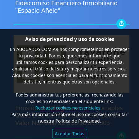
Fideicomiso Financiero Inmobiliario
"Espacio Añelo"
Aviso de privacidad y uso de cookies
En
ABOGADOS.COM.AR
nos comprometemos en proteger
tu privacidad. Por eso, queremos informarte que
utilizamos cookies para personalizar tu experiencia,
analizar el tráfico del sitio y mejorar nuestros servicios.
Algunas cookies son esenciales para el funcionamiento
del sitio, mientras que otras son opcionales.
Podés administrar tus preferencias, rechazando las
.
cookies no esenciales en el siguiente link:
Emisión de Obligaciones Negociables
Rechazar cookies no esenciales
Clase E de Central Puerto S.A. por un
Para más información sobre el uso de cookies consultar
nuestra Política de Privacidad.
Valor Nominal de U$S 98.897.303
Aceptar Todas