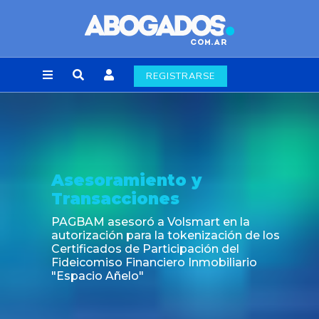
REGISTRARSE
nto y
Noticia
es
Fin de la obligació
laborales en la Ci
 Volsmart en la
la tokenización de los
ticipación del
iero Inmobiliario