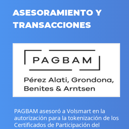
ASESORAMIENTO Y
TRANSACCIONES
.
PAGBAM asesoró a Volsmart en la
autorización para la tokenización de los
Certificados de Participación del