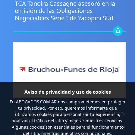
TCA Tanoira Cassagne asesoró en la
emisión de las Obligaciones
Negociables Serie I de Yacopini Süd
Aviso de privacidad y uso de cookies
En
ABOGADOS.COM.AR
nos comprometemos en proteger
.
tu privacidad. Por eso, queremos informarte que
DLA Piper Argentina y Bruchou & Funes
utilizamos cookies para personalizar tu experiencia,
de Rioja asesoraron en la emisión de
analizar el tráfico del sitio y mejorar nuestros servicios.
Títulos de Deuda Pública Adicionales de
Algunas cookies son esenciales para el funcionamiento
la Provincia de Buenos Aires
del sitio, mientras que otras son opcionales.