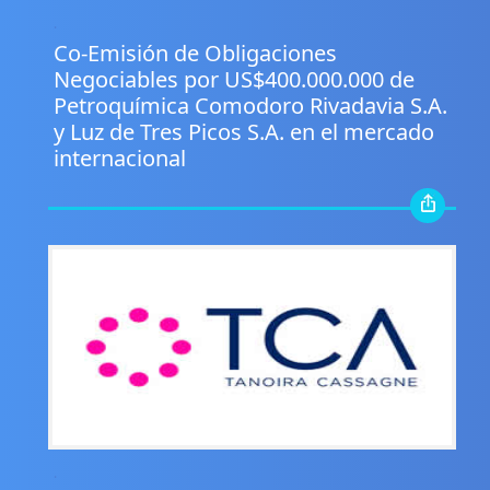
.
Co-Emisión de Obligaciones
Negociables por US$400.000.000 de
Petroquímica Comodoro Rivadavia S.A.
y Luz de Tres Picos S.A. en el mercado
internacional
.