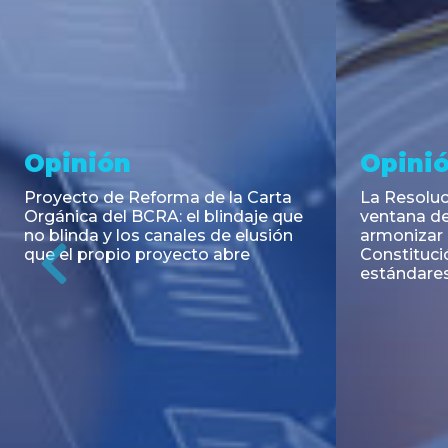
Noticia
Aseso
Trans
RESOLUCIÓN 271/2026 de la
SECRETARIA DE COORDINACIÓN
Emisión de
DE PRODUCCIÓN: Actualización y
Negociable
unificación de las advertencias
Puerto S.A
obligatorias en la publicidad de
Previous
de U$S 98.
juegos y apuestas en...