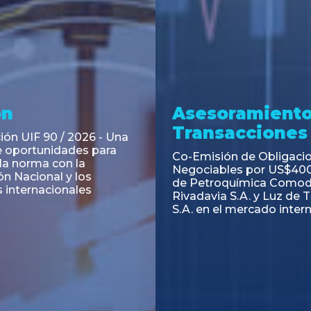
ramiento y
Asesoramiento
acciones
Transacciones
 Obligaciones
PAGBAM asesoró a Volsm
s Clase E de Central
autorización para la tok
. por un Valor Nominal
de los Certificados de Pa
897.303
del Fideicomiso Financie
Inmobiliario "Espacio Añ