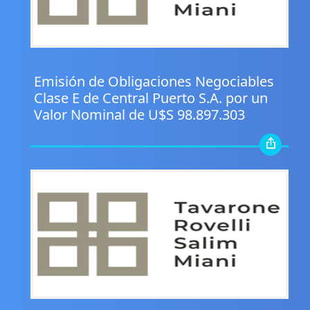
.
Emisión de Obligaciones Negociables
Clase E de Central Puerto S.A. por un
Valor Nominal de U$S 98.897.303