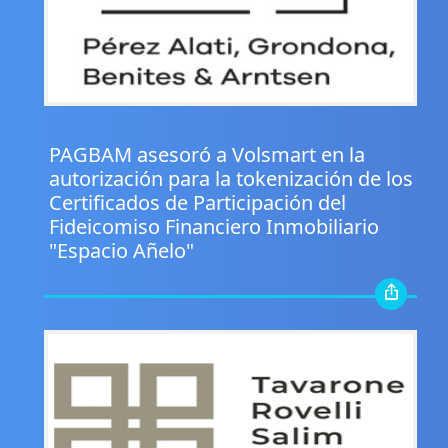
.
PAGBAM asesoró a Volsmart en la
autorización para la tokenización de los
Certificados de Participación del
Fideicomiso Financiero Inmobiliario
"Espacio Añelo"