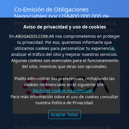
.
Co-Emisión de Obligaciones
Negociables por US$400.000.000 de
Petroquímica Comodoro Rivadavia S.A.
Aviso de privacidad y uso de cookies
y Luz de Tres Picos S.A. en el mercado
internacional
En
ABOGADOS.COM.AR
nos comprometemos en proteger
tu privacidad. Por eso, queremos informarte que
utilizamos cookies para personalizar tu experiencia,
analizar el tráfico del sitio y mejorar nuestros servicios.
Algunas cookies son esenciales para el funcionamiento
del sitio, mientras que otras son opcionales.
Podés administrar tus preferencias, rechazando las
cookies no esenciales en el siguiente link:
Rechazar cookies no esenciales
Para más información sobre el uso de cookies consultar
nuestra Política de Privacidad.
Aceptar Todas
.
TCA Tanoira Cassagne asesoró en la