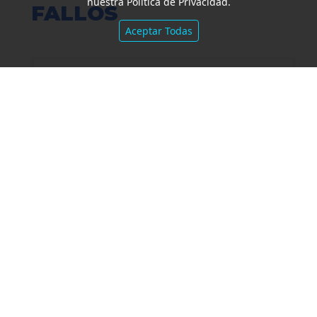
nuestra Política de Privacidad.
FALLOS
Aceptar Todas
Amparo por mora. Devolución
Impuesto País. Demora excesiva.