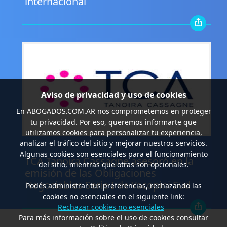
internacional
Aviso de privacidad y uso de cookies
En
ABOGADOS.COM.AR
nos comprometemos en proteger
tu privacidad. Por eso, queremos informarte que
utilizamos cookies para personalizar tu experiencia,
analizar el tráfico del sitio y mejorar nuestros servicios.
.
Algunas cookies son esenciales para el funcionamiento
TCA Tanoira Cassagne asesoró en la
del sitio, mientras que otras son opcionales.
emisión de las Obligaciones
Negociables Serie I de Yacopini Süd
Podés administrar tus preferencias, rechazando las
cookies no esenciales en el siguiente link:
Rechazar cookies no esenciales
Para más información sobre el uso de cookies consultar