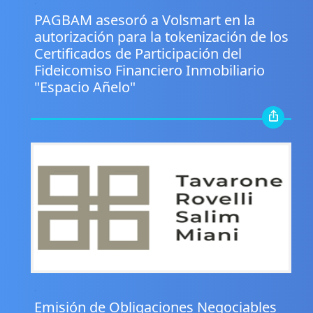
.
PAGBAM asesoró a Volsmart en la
autorización para la tokenización de los
Certificados de Participación del
Fideicomiso Financiero Inmobiliario
"Espacio Añelo"
.
Emisión de Obligaciones Negociables