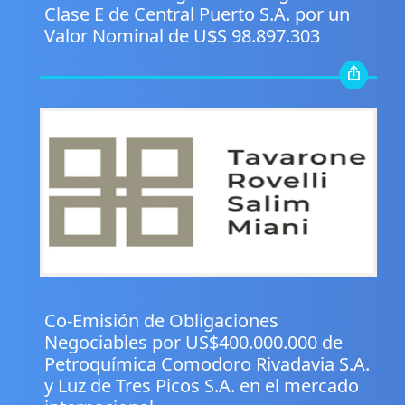
Clase E de Central Puerto S.A. por un
Valor Nominal de U$S 98.897.303
.
Co-Emisión de Obligaciones
Negociables por US$400.000.000 de
Petroquímica Comodoro Rivadavia S.A.
y Luz de Tres Picos S.A. en el mercado