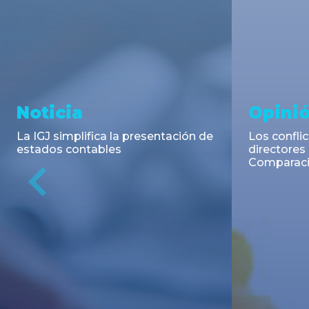
Asesoramiento y
Aseso
Transacciones
Trans
DLA Piper Argentina y Bruchou &
TCA Tanoi
Funes de Rioja asesoraron en la
la emisión
emisión de Títulos de Deuda
Negociable
Previous
Pública Adicionales de la Provincia
de Buenos Aires