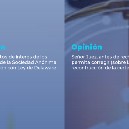
ramiento y
Noticia
acciones
El INAES unifica y digitali
régimen informativo par
ra Cassagne asesoró en
cooperativas y mutuales
 de las Obligaciones
s Serie I de Yacopini Süd