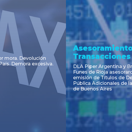
a
Noticia
 el Código Alimentario
CNV: Criterio Interpretat
simplifican trámites
colocaciones primarias
ortación de aditivos,
es e ingredientes
os y unifican autoridad