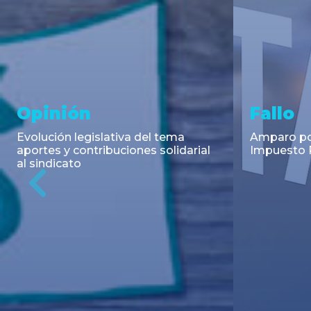
Asesoramiento y
Notici
Transacciones
Cambios en
Argentino: 
Co-Emisión de Obligaciones
para la imp
Negociables por US$400.000.000
coadyuvant
de Petroquímica Comodoro
alimentari
Previous
Rivadavia S.A. y Luz de Tres Picos
de fiscali...
S.A. en el mercado internacional