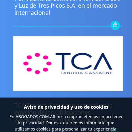
y Luz de Tres Picos S.A. en el mercado
internacional
.
TCA Tanoira Cassagne asesoró en la
Aviso de privacidad y uso de cookies
emisión de las Obligaciones
En
ABOGADOS.COM.AR
nos comprometemos en proteger
Negociables Serie I de Yacopini Süd
tu privacidad. Por eso, queremos informarte que
utilizamos cookies para personalizar tu experiencia,