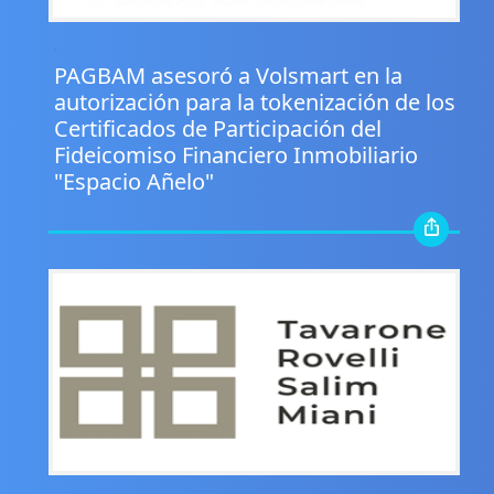
.
PAGBAM asesoró a Volsmart en la
autorización para la tokenización de los
Certificados de Participación del
Fideicomiso Financiero Inmobiliario
"Espacio Añelo"