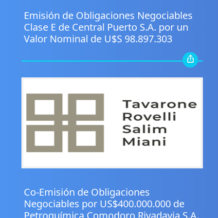
.
Emisión de Obligaciones Negociables
Clase E de Central Puerto S.A. por un
Valor Nominal de U$S 98.897.303
.
Co-Emisión de Obligaciones
Negociables por US$400.000.000 de
Petroquímica Comodoro Rivadavia S.A.