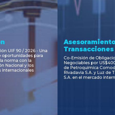
ramiento y
Asesoramiento
acciones
Transacciones
 Obligaciones
PAGBAM asesoró a Volsm
s Clase E de Central
autorización para la tok
. por un Valor Nominal
de los Certificados de Pa
897.303
del Fideicomiso Financie
Inmobiliario "Espacio Añ