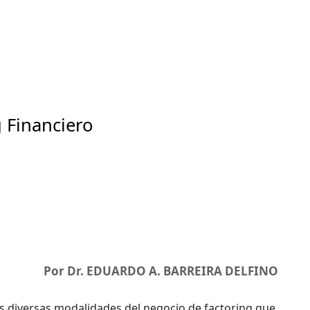
g Financiero
Por Dr. EDUARDO A. BARREIRA DELFINO
las diversas modalidades del negocio de factoring que