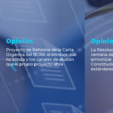
Noticia
Aseso
Trans
RESOLUCIÓN 271/2026 de la
SECRETARIA DE COORDINACIÓN
Emisión de
DE PRODUCCIÓN: Actualización y
Negociable
unificación de las advertencias
Puerto S.A
obligatorias en la publicidad de
Previous
de U$S 98.
juegos y apuestas en...