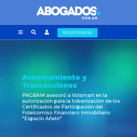
REGISTRARSE
esoramiento y
No
ansacciones
Fin 
lab
BAM asesoró a Volsmart en la
rización para la tokenización de los
ificados de Participación del
eicomiso Financiero Inmobiliario
pacio Añelo"