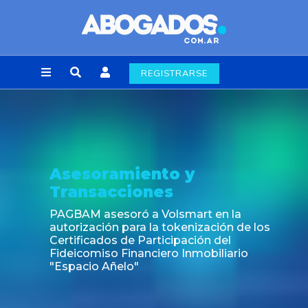
REGISTRARSE
Noticia
Fin de la obligación de rúbr
laborales en la Ciudad de 
rt en la
ización de los
ión del
obiliario