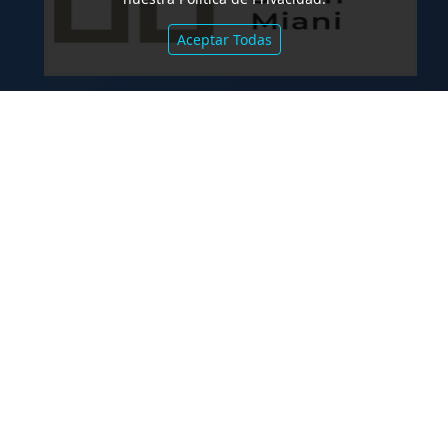
Aceptar Todas
.
Co-Emisión de Obligaciones
Negociables por US$400.000.000 de
Petroquímica Comodoro Rivadavia S.A.
y Luz de Tres Picos S.A. en el mercado
internacional