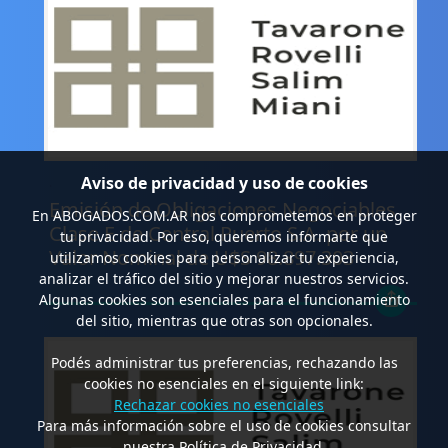
Aviso de privacidad y uso de cookies
.
Emisión de Obligaciones Negociables
En
ABOGADOS.COM.AR
nos comprometemos en proteger
Clase E de Central Puerto S.A. por un
tu privacidad. Por eso, queremos informarte que
Valor Nominal de U$S 98.897.303
utilizamos cookies para personalizar tu experiencia,
analizar el tráfico del sitio y mejorar nuestros servicios.
Algunas cookies son esenciales para el funcionamiento
del sitio, mientras que otras son opcionales.
Podés administrar tus preferencias, rechazando las
cookies no esenciales en el siguiente link:
Rechazar cookies no esenciales
Para más información sobre el uso de cookies consultar
nuestra Política de Privacidad.