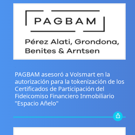
.
PAGBAM asesoró a Volsmart en la
autorización para la tokenización de los
Certificados de Participación del
Fideicomiso Financiero Inmobiliario
"Espacio Añelo"