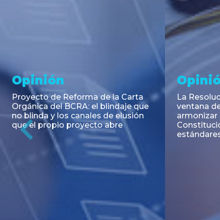
Noticia
Aseso
Trans
RESOLUCIÓN 271/2026 de la
SECRETARIA DE COORDINACIÓN
Emisión de
DE PRODUCCIÓN: Actualización y
Negociable
unificación de las advertencias
Puerto S.A
obligatorias en la publicidad de
Previous
de U$S 98.
juegos y apuestas en...