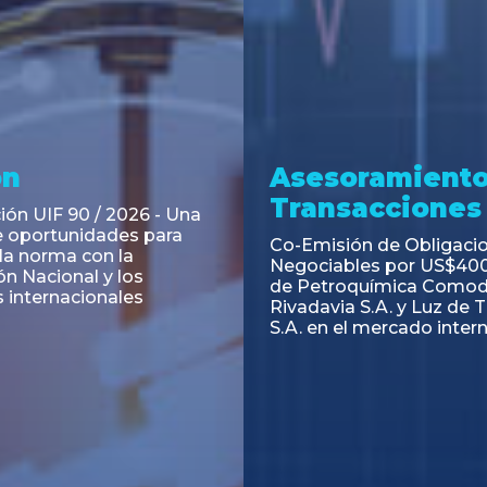
ramiento y
Asesoramiento
acciones
Transacciones
 Obligaciones
PAGBAM asesoró a Volsm
s Clase E de Central
autorización para la tok
. por un Valor Nominal
de los Certificados de Pa
897.303
del Fideicomiso Financie
Inmobiliario "Espacio Añ