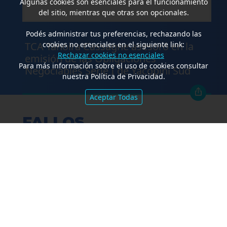
Algunas cookies son esenciales para el funcionamiento
del sitio, mientras que otras son opcionales.
.
Podés administrar tus preferencias, rechazando las
TCA Tanoira Cassagne asesoró en la
cookies no esenciales en el siguiente link:
Rechazar cookies no esenciales
emisión de las Obligaciones
Para más información sobre el uso de cookies consultar
Negociables Serie I de Yacopini Süd
nuestra Política de Privacidad.
Aceptar Todas
FALLOS