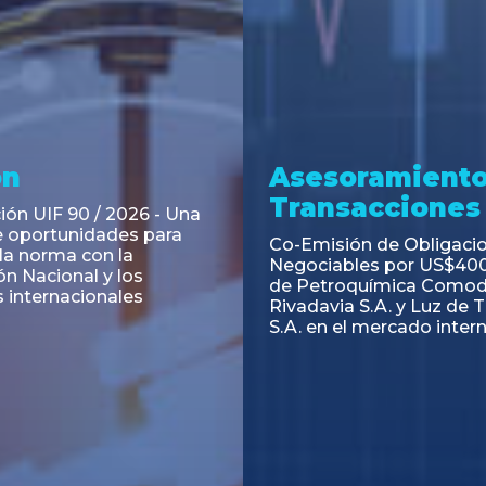
ramiento y
Asesoramiento
acciones
Transacciones
 Obligaciones
PAGBAM asesoró a Volsm
s Clase E de Central
autorización para la tok
. por un Valor Nominal
de los Certificados de Pa
897.303
del Fideicomiso Financie
Inmobiliario "Espacio Añ