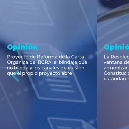
Noticia
Aseso
Trans
RESOLUCIÓN 271/2026 de la
SECRETARIA DE COORDINACIÓN
Emisión de
DE PRODUCCIÓN: Actualización y
Negociable
unificación de las advertencias
Puerto S.A
obligatorias en la publicidad de
Previous
de U$S 98.
juegos y apuestas en...