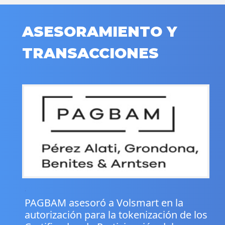
ASESORAMIENTO Y
TRANSACCIONES
.
PAGBAM asesoró a Volsmart en la
autorización para la tokenización de los