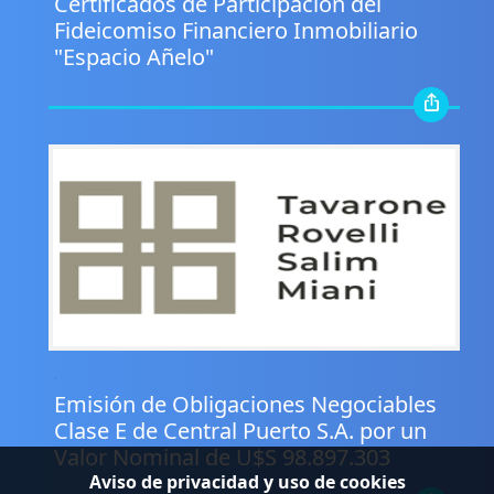
Certificados de Participación del
Fideicomiso Financiero Inmobiliario
"Espacio Añelo"
.
Emisión de Obligaciones Negociables
Clase E de Central Puerto S.A. por un
Valor Nominal de U$S 98.897.303
Aviso de privacidad y uso de cookies