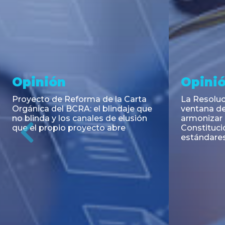
Noticia
Aseso
Trans
RESOLUCIÓN 271/2026 de la
SECRETARIA DE COORDINACIÓN
Emisión de
DE PRODUCCIÓN: Actualización y
Negociable
unificación de las advertencias
Puerto S.A
obligatorias en la publicidad de
Previous
de U$S 98.
juegos y apuestas en...