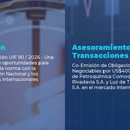
ramiento y
Asesoramiento
acciones
Transacciones
 Obligaciones
PAGBAM asesoró a Volsm
s Clase E de Central
autorización para la tok
. por un Valor Nominal
de los Certificados de Pa
897.303
del Fideicomiso Financie
Inmobiliario "Espacio Añ