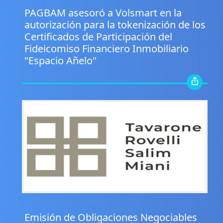
PAGBAM asesoró a Volsmart en la
autorización para la tokenización de los
Certificados de Participación del
Fideicomiso Financiero Inmobiliario
"Espacio Añelo"
.
Emisión de Obligaciones Negociables