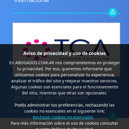
Aviso de privacidad y uso de cookies
En
ABOGADOS.COM.AR
nos comprometemos en proteger
tu privacidad. Por eso, queremos informarte que
utilizamos cookies para personalizar tu experiencia,
analizar el tráfico del sitio y mejorar nuestros servicios.
.
Algunas cookies son esenciales para el funcionamiento
TCA Tanoira Cassagne asesoró en la
del sitio, mientras que otras son opcionales.
emisión de las Obligaciones
Negociables Serie I de Yacopini Süd
Podés administrar tus preferencias, rechazando las
cookies no esenciales en el siguiente link:
Rechazar cookies no esenciales
Para más información sobre el uso de cookies consultar