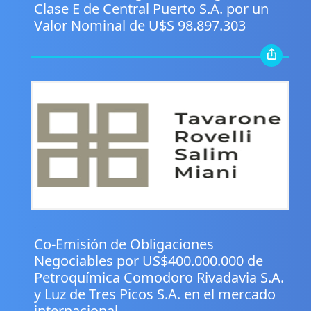
Clase E de Central Puerto S.A. por un
Valor Nominal de U$S 98.897.303
.
Co-Emisión de Obligaciones
Negociables por US$400.000.000 de
Petroquímica Comodoro Rivadavia S.A.
y Luz de Tres Picos S.A. en el mercado
internacional