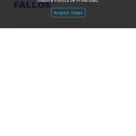
nuestra Política de Privacidad.
FALLOS
Aceptar Todas
Amparo por mora. Devolución
Impuesto País. Demora excesiva.