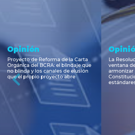
Noticia
Aseso
Trans
RESOLUCIÓN 271/2026 de la
SECRETARIA DE COORDINACIÓN
Emisión de
DE PRODUCCIÓN: Actualización y
Negociable
unificación de las advertencias
Puerto S.A
obligatorias en la publicidad de
Previous
de U$S 98.
juegos y apuestas en...