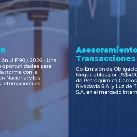
ramiento y
Asesoramiento
acciones
Transacciones
 Obligaciones
PAGBAM asesoró a Volsm
s Clase E de Central
autorización para la tok
. por un Valor Nominal
de los Certificados de Pa
897.303
del Fideicomiso Financie
Inmobiliario "Espacio Añ