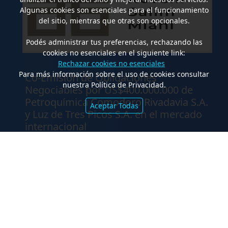
Algunas cookies son esenciales para el funcionamiento
del sitio, mientras que otras son opcionales.
Podés administrar tus preferencias, rechazando las
cookies no esenciales en el siguiente link:
Rechazar cookies no esenciales
.
Para más información sobre el uso de cookies consultar
Co-Emisión de Obligaciones
nuestra Política de Privacidad.
Negociables por US$400.000.000 de
Petroquímica Comodoro Rivadavia S.A.
Aceptar Todas
y Luz de Tres Picos S.A. en el mercado
internacional