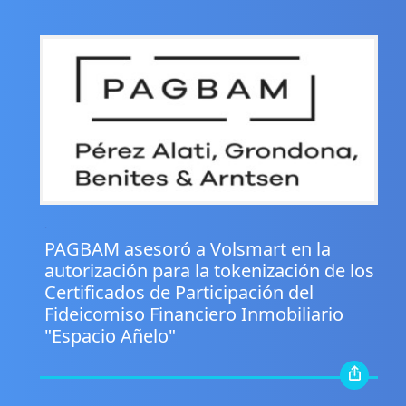
.
PAGBAM asesoró a Volsmart en la
autorización para la tokenización de los
Certificados de Participación del
Fideicomiso Financiero Inmobiliario
"Espacio Añelo"