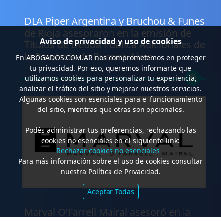
.
DLA Piper Argentina y Bruchou & Funes
de Rioja asesoraron en la emisión de
Aviso de privacidad y uso de cookies
Títulos de Deuda Pública Adicionales de
la Provincia de Buenos Aires
En
ABOGADOS.COM.AR
nos comprometemos en proteger
tu privacidad. Por eso, queremos informarte que
utilizamos cookies para personalizar tu experiencia,
analizar el tráfico del sitio y mejorar nuestros servicios.
Algunas cookies son esenciales para el funcionamiento
del sitio, mientras que otras son opcionales.
Podés administrar tus preferencias, rechazando las
cookies no esenciales en el siguiente link:
Rechazar cookies no esenciales
Para más información sobre el uso de cookies consultar
nuestra Política de Privacidad.
Aceptar Todas
.
Marval O’Farrell Mairal asesoró en la