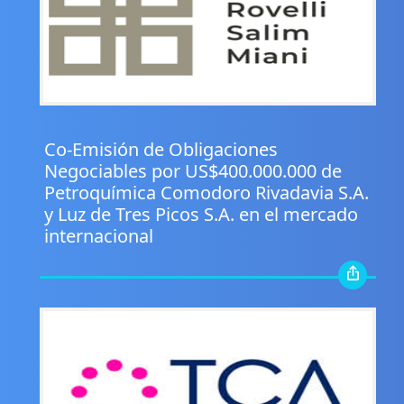
.
Co-Emisión de Obligaciones
Negociables por US$400.000.000 de
Petroquímica Comodoro Rivadavia S.A.
y Luz de Tres Picos S.A. en el mercado
internacional