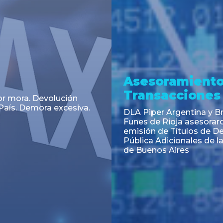
a
Noticia
 el Código Alimentario
CNV: Criterio Interpretat
simplifican trámites
colocaciones primarias
ortación de aditivos,
es e ingredientes
os y unifican autoridad