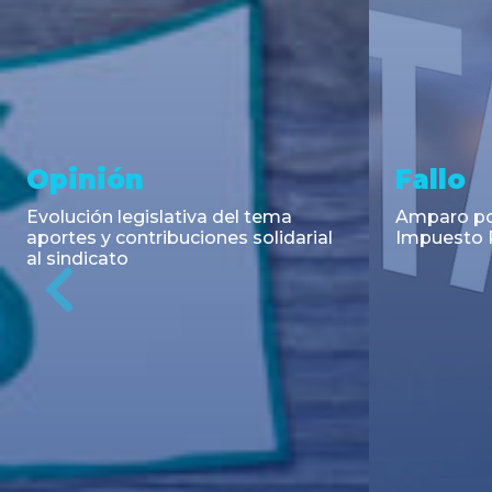
Asesoramiento y
Notici
Transacciones
Cambios en
Argentino: 
Co-Emisión de Obligaciones
para la imp
Negociables por US$400.000.000
coadyuvant
de Petroquímica Comodoro
alimentari
Previous
Rivadavia S.A. y Luz de Tres Picos
de fiscali...
S.A. en el mercado internacional