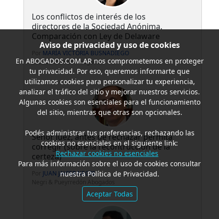
Los conflictos de interés de los
directores de la Sociedad Anónima.
Comparación con Ley de Delaware
Aviso de privacidad y uso de cookies
Por
MARÍA VICTORIA BUSNADIEGO
En
ABOGADOS.COM.AR
nos comprometemos en proteger
Estudio Garrido Abogados
tu privacidad. Por eso, queremos informarte que
utilizamos cookies para personalizar tu experiencia,
analizar el tráfico del sitio y mejorar nuestros servicios.
Algunas cookies son esenciales para el funcionamiento
del sitio, mientras que otras son opcionales.
Podés administrar tus preferencias, rechazando las
Señor Juez, antes de rechazar permita
cookies no esenciales en el siguiente link:
corregir (sobre la recontrucción de la
Rechazar cookies no esenciales
certeza)
Para más información sobre el uso de cookies consultar
nuestra Política de Privacidad.
Por
JUAN JAVIER NEGRI
Negri & Pueyrredón Abogados
Aceptar Todas