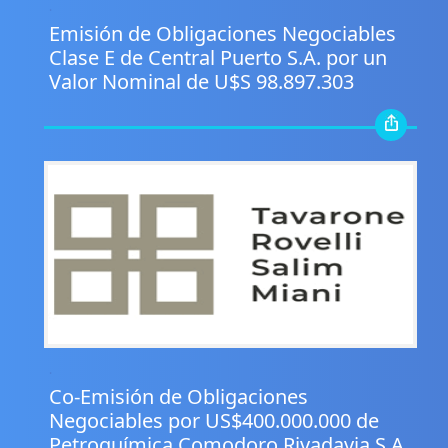
.
Emisión de Obligaciones Negociables
Clase E de Central Puerto S.A. por un
Valor Nominal de U$S 98.897.303
.
Co-Emisión de Obligaciones
Negociables por US$400.000.000 de
Petroquímica Comodoro Rivadavia S.A.