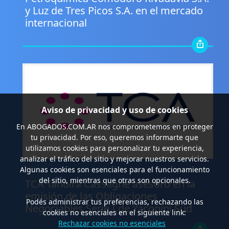
y Luz de Tres Picos S.A. en el mercado
internacional
Aviso de privacidad y uso de cookies
En
ABOGADOS.COM.AR
nos comprometemos en proteger
tu privacidad. Por eso, queremos informarte que
utilizamos cookies para personalizar tu experiencia,
analizar el tráfico del sitio y mejorar nuestros servicios.
Algunas cookies son esenciales para el funcionamiento
.
del sitio, mientras que otras son opcionales.
TCA Tanoira Cassagne asesoró en la
emisión de las Obligaciones
Podés administrar tus preferencias, rechazando las
Negociables Serie I de Yacopini Süd
cookies no esenciales en el siguiente link:
Rechazar cookies no esenciales