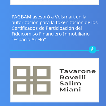
.
PAGBAM asesoró a Volsmart en la
autorización para la tokenización de los
Certificados de Participación del
Fideicomiso Financiero Inmobiliario
"Espacio Añelo"