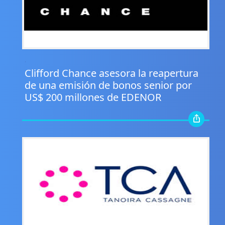
.
Clifford Chance asesora la reapertura
de una emisión de bonos senior por
US$ 200 millones de EDENOR