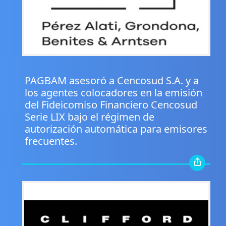
.
PAGBAM asesoró a Cencosud S.A. y a
los agentes colocadores en la emisión
del Fideicomiso Financiero Cencosud
Serie LIX bajo el régimen de
autorización automática para emisores
frecuentes.