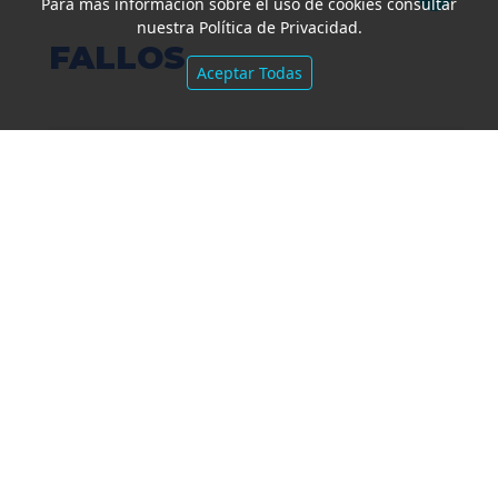
Para más información sobre el uso de cookies consultar
nuestra Política de Privacidad.
FALLOS
Aceptar Todas
Amparo por mora. Devolución
Impuesto País. Demora excesiva.