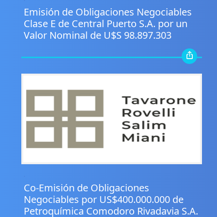
Emisión de Obligaciones Negociables
Clase E de Central Puerto S.A. por un
Valor Nominal de U$S 98.897.303
.
Co-Emisión de Obligaciones
Negociables por US$400.000.000 de
Petroquímica Comodoro Rivadavia S.A.