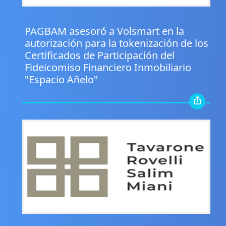
.
PAGBAM asesoró a Volsmart en la
autorización para la tokenización de los
Certificados de Participación del
Fideicomiso Financiero Inmobiliario
"Espacio Añelo"
.