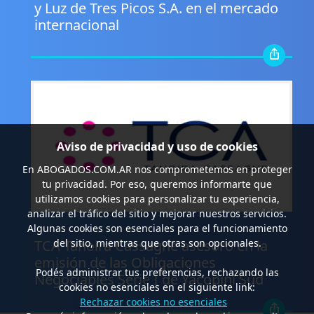
y Luz de Tres Picos S.A. en el mercado
internacional
Aviso de privacidad y uso de cookies
En
ABOGADOS.COM.AR
nos comprometemos en proteger
tu privacidad. Por eso, queremos informarte que
utilizamos cookies para personalizar tu experiencia,
analizar el tráfico del sitio y mejorar nuestros servicios.
.
Algunas cookies son esenciales para el funcionamiento
TCA Tanoira Cassagne asesoró en la
del sitio, mientras que otras son opcionales.
emisión de las Obligaciones
Podés administrar tus preferencias, rechazando las
Negociables Serie I de Yacopini Süd
cookies no esenciales en el siguiente link:
Rechazar cookies no esenciales